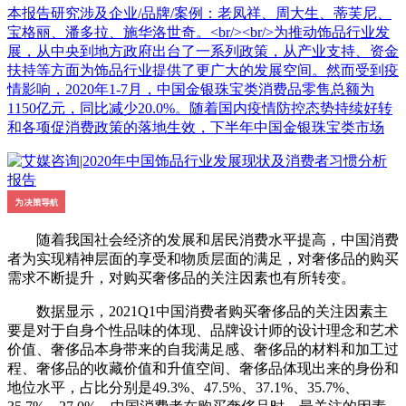
本报告研究涉及企业/品牌/案例：老凤祥、周大生、蒂芙尼、
宝格丽、潘多拉、施华洛世奇。<br/><br/>为推动饰品行业发
展，从中央到地方政府出台了一系列政策，从产业支持、资金
扶持等方面为饰品行业提供了更广大的发展空间。然而受到疫
情影响，2020年1-7月，中国金银珠宝类消费品零售总额为
1150亿元，同比减少20.0%。随着国内疫情防控态势持续好转
和各项促消费政策的落地生效，下半年中国金银珠宝类市场
随着我国社会经济的发展和居民消费水平提高，中国消费
者为实现精神层面的享受和物质层面的满足，对奢侈品的购买
需求不断提升，对购买奢侈品的关注因素也有所转变。
数据显示，2021Q1中国消费者购买奢侈品的关注因素主
要是对于自身个性品味的体现、品牌设计师的设计理念和艺术
价值、奢侈品本身带来的自我满足感、奢侈品的材料和加工过
程、奢侈品的收藏价值和升值空间、奢侈品体现出来的身份和
地位水平，占比分别是49.3%、47.5%、37.1%、35.7%、