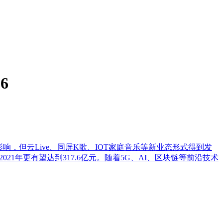
6
影响，但云Live、同屏K歌、IOT家庭音乐等新业态形式得到发
2021年更有望达到317.6亿元。随着5G、AI、区块链等前沿技术