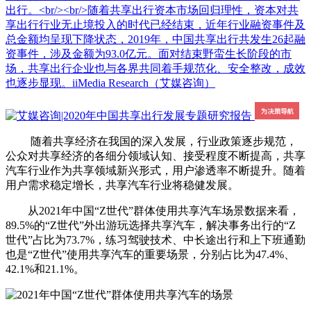
出行。<br/><br/>随着共享出行资本市场回归理性，资本对共
享出行行业无止境投入的时代已经结束，近年行业融资事件及
总金额均呈现下降状态，2019年，中国共享出行共发生26起融
资事件，涉及金额为93.0亿元。面对结束野蛮生长阶段的市
场，共享出行企业也与各界共同着手规范化、安全整改，成效
也逐步显现。iiMedia Research（艾媒咨询）
随着共享经济在我国的深入发展，行业政策逐步规范，
公众对共享经济的各细分领域认知、接受程度不断提高，共享
汽车行业作为共享领域新兴形式，用户渗透率不断提升。随着
用户需求稳定增长，共享汽车行业将稳健发展。
从2021年中国“Z世代”群体使用共享汽车场景数据来看，
89.5%的“Z世代”外出游玩选择共享汽车，解决事务出行的“Z
世代”占比为73.7%，练习驾驶技术、中长途出行和上下班通勤
也是“Z世代”使用共享汽车的重要场景，分别占比为47.4%、
42.1%和21.1%。