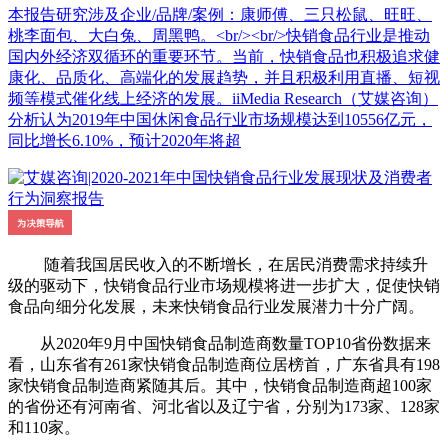
本报告研究涉及企业/品牌/案例：康师傅、三只松鼠、旺旺、
桃李面包、大白兔、周黑鸭。<br/><br/>快销食品行业是推动
国内外经济双循环的重要环节。当前，快销食品也积极追求健
康化、品质化、高端化的发展趋势，并且积极利用直播、短视
频等模式催化线上经济的发展。iiMedia Research（艾媒咨询）
分析认为2019年中国休闲食品行业市场规模达到10556亿元，
同比增长6.10%，预计2020年将超
随着我国居民收入的不断增长，在居民消费需求持续升
级的驱动下，快销食品行业市场规模将进一步扩大，促使快销
食品向细分化发展，未来快销食品行业发展潜力十分广阔。
从2020年9月中国快销食品制造商数量TOP10省份数据来
看，山东省有261家快销食品制造商位居榜首，广东省具有198
家快销食品制造商紧随其后。其中，快销食品制造商超100家
的省份还有河南省、河北省以及辽宁省，分别为173家、128家
和110家。