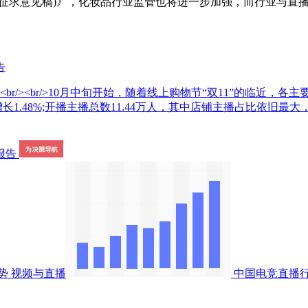
征求意见稿)》，化妆品行业监管也将进一步加强，而行业与直
告
br/><br/>10月中旬开始，随着线上购物节“双11”的临近
增长1.48%;开播主播总数11.44万人，其中店铺主播占比依旧最大
势
视频与直播
中国电竞直播