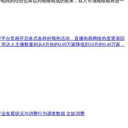
播电商的结合也将达到相辅相成的效果，双方市场规模都将进一
，各主要平台竞相开启各式各样的预热活动，直播电商网络热度逐渐回
，而达人主播数量则从8月份的0.69万家降低到10月的0.49万家，
行业发展状况与消费行为调查数据
文娱消费