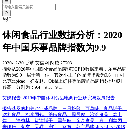
热词：
休闲食品行业数据分析：2020
年中国乐事品牌指数为9.9
2020-12-30
香草
艾媒网
阅读 27203
摘要
从2020年中国膨化食品品牌榜TOP10数据来看，乐事品牌
指数为9.9，居于第一位，其次小王子的品牌指数为9.6，而可
比克capicao、好友趣、Oishi上好佳等品牌的品牌指数也相对
较高，分别为：9.4、9.3、9.1。
艾媒报告 |2019年中国休闲食品电商行业研究与发展报告
报告涉及的相关企业或品牌：三只松鼠、百草味、良品铺子、
达利食品、桃李面包、绝味食品、周黑鸭、洽洽食品、煌上
煌、上海梅林、盐津铺子、黑芝麻、亲亲食品、嘉士利集团、
来伊份、有友、天猫、淘宝、京东、苏宁易购<br/><br/> 2018