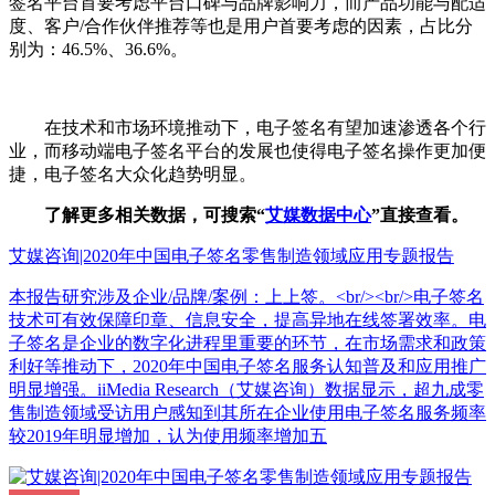
签名平台首要考虑平台口碑与品牌影响力，而产品功能与配适
度、客户/合作伙伴推荐等也是用户首要考虑的因素，占比分
别为：46.5%、36.6%。
在技术和市场环境推动下，电子签名有望加速渗透各个行
业，而移动端电子签名平台的发展也使得电子签名操作更加便
捷，电子签名大众化趋势明显。
了解更多相关数据，可搜索“
艾媒数据中心
”直接查看。
艾媒咨询|2020年中国电子签名零售制造领域应用专题报告
本报告研究涉及企业/品牌/案例：上上签。<br/><br/>电子签名
技术可有效保障印章、信息安全，提高异地在线签署效率。电
子签名是企业的数字化进程里重要的环节，在市场需求和政策
利好等推动下，2020年中国电子签名服务认知普及和应用推广
明显增强。iiMedia Research（艾媒咨询）数据显示，超九成零
售制造领域受访用户感知到其所在企业使用电子签名服务频率
较2019年明显增加，认为使用频率增加五