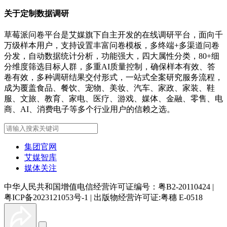
关于定制数据调研
草莓派问卷平台是艾媒旗下自主开发的在线调研平台，面向千
万级样本用户，支持设置丰富问卷模板，多终端+多渠道问卷
分发，自动数据统计分析，功能强大，四大属性分类，80+细
分维度筛选目标人群，多重AI质量控制，确保样本有效、答
卷有效，多种调研结果交付形式，一站式全案研究服务流程，
成为覆盖食品、餐饮、宠物、美妆、汽车、家政、家装、鞋
服、文旅、教育、家电、医疗、游戏、媒体、金融、零售、电
商、AI、消费电子等多个行业用户的信赖之选。
集团官网
艾媒智库
媒体关注
中华人民共和国增值电信经营许可证编号：粤B2-20110424
|
粤ICP备2023121053号-1
|
出版物经营许可证:粤穗 E-0518