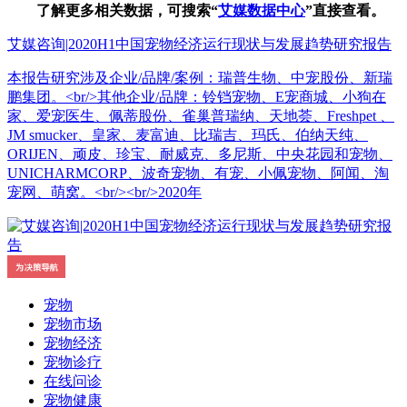
了解更多相关数据，可搜索“
艾媒数据中心
”直接查看。
艾媒咨询|2020H1中国宠物经济运行现状与发展趋势研究报告
本报告研究涉及企业/品牌/案例：瑞普生物、中宠股份、新瑞
鹏集团。<br/>其他企业/品牌：铃铛宠物、E宠商城、小狗在
家、爱宠医生、佩蒂股份、雀巢普瑞纳、天地荟、Freshpet 、
JM smucker、皇家、麦富迪、比瑞吉、玛氏、伯纳天纯、
ORIJEN、顽皮、珍宝、耐威克、多尼斯、中央花园和宠物、
UNICHARMCORP、波奇宠物、有宠、小佩宠物、阿闻、淘
宠网、萌窝。<br/><br/>2020年
宠物
宠物市场
宠物经济
宠物诊疗
在线问诊
宠物健康