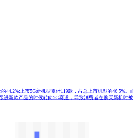
44.2%;上市5G新机型累计119款，占总上市机型的46.5%。而
厂商跟进新款产品的时候转向5G赛道，导致消费者在购买新机时被