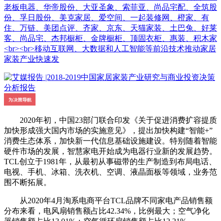
老板电器、华帝股份、大亚圣象、索菲亚、尚品宅配、全筑股
份、孚日股份、美克家居、爱空间、一起装修网、橙家、有
住、万链、美团点评、齐家、京东、天猫家装、土巴兔、好莱
客、尚品宅、杰邦橱柜、金牌橱柜、顶固衣柜、惠装、积木家
<br><br>移动互联网、大数据和人工智能等前沿技术推动家居
家装产业快速发
2020年初，中国23部门联合印发《关于促进消费扩容提质
加快形成强大国内市场的实施意见》，提出加快构建“智能+”
消费生态体系，加快新一代信息基础设施建设。特别随着智能
硬件市场的发展，智慧家电开始成为电器行业新的发展趋势。
TCL创立于1981年，从最初从事磁带的生产制造到布局电话、
电视、手机、冰箱、洗衣机、空调、液晶面板等领域，业务范
围不断拓展。
从2020年4月淘系电商平台TCL品牌不同家电产品销售额
分布来看，电风扇销售额占比42.34%，比例最大；空气净化