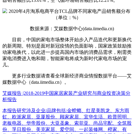
器销售额占比13.01%；空气循环扇销售额占比12.21%。
数据来源：艾媒数据中心(data.iimedia.cn)
目前，中国的家电市场整体开始步入产品迭代和更新换代
的新周期。特别是面对新冠疫情的负面影响，国家政策鼓励推
动家电换代，以此进一步提高国内市场的消费品需求，刚需类
家电消费进入饱和期，智能家电将成为新时代家电市场的宠
儿。
更多行业数据请查看全球新经济商业情报数据平台——艾
媒数据中心（data.iimedia.cn）。
艾媒报告 |2018-2019中国家居家装产业研究与商业投资决策分
析报告
本报告研究涉及企业/品牌包括:金螳螂、红星美凯龙、东方雨
虹、欧派家居、亚厦股份、顾家家居、宜华生活、欧普照明、
老板电器、华帝股份、大亚圣象、索菲亚、尚品宅配、全筑股
份、孚日股份、美克家居、爱空间、一起装修网、橙家、有