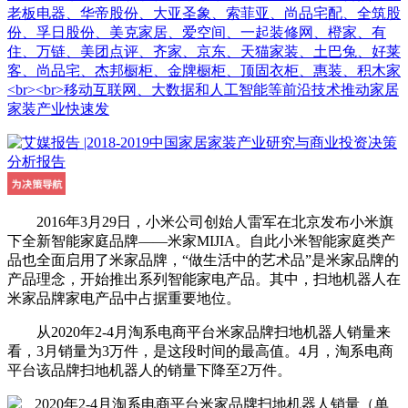
老板电器、华帝股份、大亚圣象、索菲亚、尚品宅配、全筑股
份、孚日股份、美克家居、爱空间、一起装修网、橙家、有
住、万链、美团点评、齐家、京东、天猫家装、土巴兔、好莱
客、尚品宅、杰邦橱柜、金牌橱柜、顶固衣柜、惠装、积木家
<br><br>移动互联网、大数据和人工智能等前沿技术推动家居
家装产业快速发
2016年3月29日，小米公司创始人雷军在北京发布小米旗
下全新智能家庭品牌——米家MIJIA。自此小米智能家庭类产
品也全面启用了米家品牌，“做生活中的艺术品”是米家品牌的
产品理念，开始推出系列智能家电产品。其中，扫地机器人在
米家品牌家电产品中占据重要地位。
从2020年2-4月淘系电商平台米家品牌扫地机器人销量来
看，3月销量为3万件，是这段时间的最高值。4月，淘系电商
平台该品牌扫地机器人的销量下降至2万件。