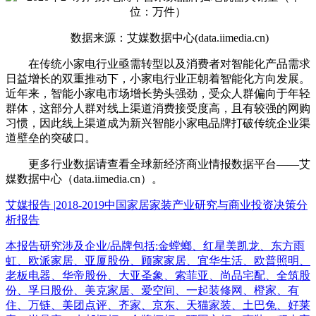
数据来源：艾媒数据中心(data.iimedia.cn)
在传统小家电行业亟需转型以及消费者对智能化产品需求
日益增长的双重推动下，小家电行业正朝着智能化方向发展。
近年来，智能小家电市场增长势头强劲，受众人群偏向于年轻
群体，这部分人群对线上渠道消费接受度高，且有较强的网购
习惯，因此线上渠道成为新兴智能小家电品牌打破传统企业渠
道壁垒的突破口。
更多行业数据请查看全球新经济商业情报数据平台——艾
媒数据中心（data.iimedia.cn）。
艾媒报告 |2018-2019中国家居家装产业研究与商业投资决策分
析报告
本报告研究涉及企业/品牌包括:金螳螂、红星美凯龙、东方雨
虹、欧派家居、亚厦股份、顾家家居、宜华生活、欧普照明、
老板电器、华帝股份、大亚圣象、索菲亚、尚品宅配、全筑股
份、孚日股份、美克家居、爱空间、一起装修网、橙家、有
住、万链、美团点评、齐家、京东、天猫家装、土巴兔、好莱