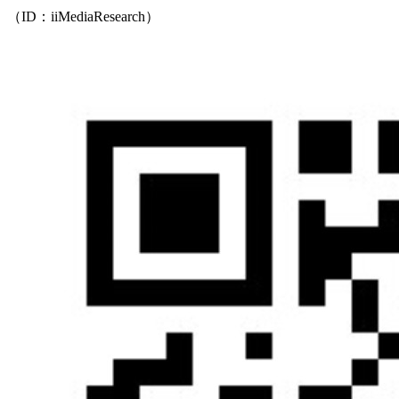
（ID：iiMediaResearch）