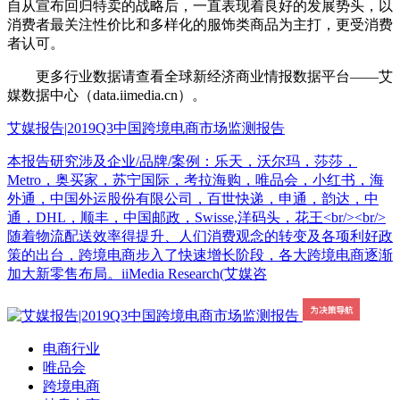
自从宣布回归特卖的战略后，一直表现着良好的发展势头，以
消费者最关注性价比和多样化的服饰类商品为主打，更受消费
者认可。
更多行业数据请查看全球新经济商业情报数据平台——艾
媒数据中心（data.iimedia.cn）。
艾媒报告|2019Q3中国跨境电商市场监测报告
本报告研究涉及企业/品牌/案例：乐天，沃尔玛，莎莎，
Metro，奥买家，苏宁国际，考拉海购，唯品会，小红书，海
外通，中国外运股份有限公司，百世快递，申通，韵达，中
通，DHL，顺丰，中国邮政，Swisse,洋码头，花王<br/><br/>
随着物流配送效率得提升、人们消费观念的转变及各项利好政
策的出台，跨境电商步入了快速增长阶段，各大跨境电商逐渐
加大新零售布局。iiMedia Research(艾媒咨
电商行业
唯品会
跨境电商