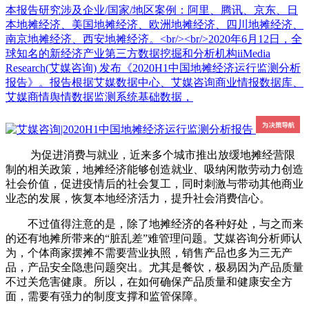
本报告研究涉及企业/国家/地区案例：阿里、腾讯、京东、日
本地摊经济、美国地摊经济、欧洲地摊经济、四川地摊经济、
南京地摊经济、西安地摊经济。<br/><br/>2020年6月12日，全
球知名的新经济产业第三方数据挖掘和分析机构iiMedia
Research(艾媒咨询) 发布《2020H1中国地摊经济运行监测分析
报告》。报告根据艾媒数据中心、艾媒咨询商业情报数据库、
艾媒商情舆情数据监测系统基础数据，
为促进消费与就业，近来多个城市推出放缓地摊经营限
制的相关政策，地摊经济能够创造就业、吸纳闲散劳动力创造
社会价值，促进疫情后的社会复工，同时刺激与带动其他商业
业态的发展，恢复本地经济活力，提升社会消费信心。
不过值得注意的是，除了地摊经济的各种好处，与之而来
的还有地摊所带来的“脏乱差”难管理问题。艾媒咨询分析师认
为，个体商家摆摊不需要营业执照，销售产品也多为三无产
品，产品安全隐患问题突出。尤其是餐饮，极易因为产品质量
不过关危害健康。所以，在如何确保产品质量和健康安全方
面，需要有强力的制度支撑和监管保障。