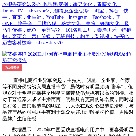
本报告研究涉及企业/品牌/案例：谦寻文化，青藤文化，
Drama TV。<br/><br/>其他提及企业/品牌：淘宝，抖音，快
手，京东，亚马逊，YouTube，Instagram，Facebook，美
ONE，蚊子会，无忧传媒，薇龙文化，美腕，蜂群文化，风
马牛传媒，妃鱼，至尊宝物，101名师工厂，泰洋川禾，特抱
抱，歪研会，言止传媒，无锋科技，构美，梨视频，快买他，
迈吉客科技等。<br/><br/>20
直播电商行业异军突起，主持人、明星、企业家、作家
等不同身份纷纷入局直播带货，虽然时有明星频频“翻车”，但
观众对于明星直播甚至明星直播带货仍然抱有很高的期待。相
对于普通素人或者主播而言，明星具有更高的知名度，同时越
是有名、国民度越高的明星，其人设在观众心里越是清晰，与
品牌产品的强强联手有利于观众更好地理解品牌价值、更快对
品牌产生信任感。
数据显示，2020年中国受访直播电商用户中，更喜爱明星