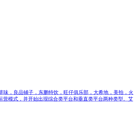
百草味，良品铺子，东鹏特饮，旺仔俱乐部，大希地，美拍，火
有三种运营模式，并开始出现综合类平台和垂直类平台两种类型。艾