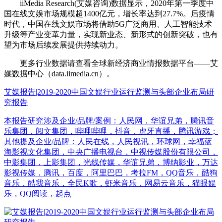
iiMedia Research(艾媒咨询)数据显示，2020年第一季度中
国在线文娱市场规模超1400亿元，增长率达到27.7%。后疫情
时代，中国在线文娱市场将借助5G广泛商用、人工智能技术
升级等产业变革力量，实现新业态、新形式的创新突破，也有
望为市场后续发展提供持续动力。
更多行业数据请查看全球新经济商业情报数据平台——艾
媒数据中心（data.iimedia.cn）。
艾媒报告|2019-2020中国文娱行业运行监测与头部企业布局研
究报告
本报告研究涉及企业/品牌/案例：人民网，华谊兄弟，腾讯音
乐集团，阅文集团，哔哩哔哩，抖音，虎牙直播，腾讯游戏；
其他提及企业/品牌：人民在线，人民视讯，环球网，幸福蓝
海影视文化集团，中央广播电视台，中视传媒股份有限公司，
中影集团，上影集团，光线传媒，华谊兄弟，博纳影业，万达
影视传媒，腾讯，百度，阿里巴巴，考拉FM，QQ音乐，酷狗
音乐，酷我音乐，全民K歌，虾米音乐，网易云音乐，猫眼娱
乐，QQ阅读，起点