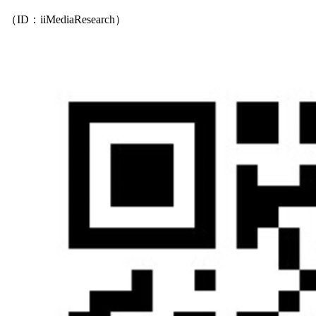
（ID：iiMediaResearch）