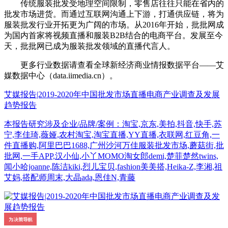
传统服装批发受地理空间限制，零售店往往只能在省内的
批发市场进货。而通过互联网沟通上下游，打通供应链，将为
服装批发行业开拓更为广阔的市场。从2016年开始，批批网成
为国内首家将视频直播和服装B2B结合的电商平台。发展至今
天，批批网已成为服装批发领域的直播代言人。
更多行业数据请查看全球新经济商业情报数据平台——艾
媒数据中心（data.iimedia.cn）。
艾媒报告|2019-2020年中国批发市场直播电商产业调查及发展
趋势报告
本报告研究涉及企业/品牌/案例：淘宝,京东,美拍,抖音,快手,苏
宁,李佳琦,薇娅,农村淘宝,淘宝直播,YY直播,衣联网,红豆角,一
件直播购,阿里巴巴1688,广州沙河万佳服装批发市场,蘑菇街,批
批网,一手APP,汉小仙,小丫MOMO淘女郎demi,楚菲楚然twins,
闻小哈joanne,陈洁kiki,烈儿宝贝,fashion美美搭,Heika-Z,李湘,祖
艾妈,搭配师周末,大晶ada,恩佳N,青藤