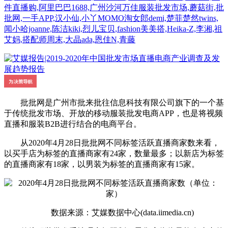
件直播购,阿里巴巴1688,广州沙河万佳服装批发市场,蘑菇街,批
批网,一手APP,汉小仙,小丫MOMO淘女郎demi,楚菲楚然twins,
闻小哈joanne,陈洁kiki,烈儿宝贝,fashion美美搭,Heika-Z,李湘,祖
艾妈,搭配师周末,大晶ada,恩佳N,青藤
批批网是广州市批来批往信息科技有限公司旗下的一个基
于传统批发市场、开放的移动服装批发电商APP，也是将视频
直播和服装B2B进行结合的电商平台。
从2020年4月28日批批网不同标签活跃直播商家数来看，
以买手店为标签的直播商家有24家，数量最多；以新店为标签
的直播商家有18家，以男装为标签的直播商家有15家。
数据来源：艾媒数据中心(data.iimedia.cn)