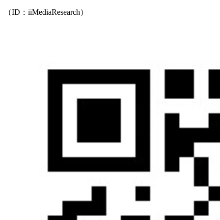
（ID：iiMediaResearch）