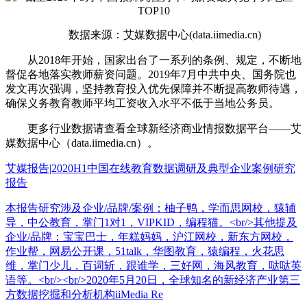
数据来源：艾媒数据中心(data.iimedia.cn)
从2018年开始，国家出台了一系列的条例、规定，不断地
督促各地落实教师薪资问题。2019年7月中共中央、国务院也
发文再次强调，坚持教育投入优先保障并不断提高教师待遇，
确保义务教育教师平均工资收入水平不低于当地公务员。
更多行业数据请查看全球新经济商业情报数据平台——艾
媒数据中心（data.iimedia.cn）。
艾媒报告|2020H1中国在线教育数据调研及典型企业案例研究
报告
本报告研究涉及企业/品牌/案例：柚子鸭，学而思网校，猿辅
导，中公教育，掌门1对1，VIPKID，编程猫。<br/>其他提及
企业/品牌：宝宝巴士，年糕妈妈，沪江网校，新东方网校，
作业帮，网易公开课，51talk，华图教育，猿编程，火花思
维，掌门少儿，百词斩，跟谁学，三好网，海风教育，哒哒英
语等。<br/><br/>2020年5月20日，全球知名的新经济产业第三
方数据挖掘和分析机构iiMedia Re