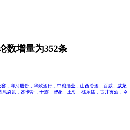
论数增量为352条
老窖，洋河股份，华致酒行，中粮酒业，山西汾酒，百威，威龙
，黄尾袋鼠，杰卡斯，干露，智象，王朝，桃乐丝，古井贡酒，今