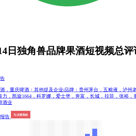
月14日独角兽品牌果酒短视频总评
报告
啤酒，重庆啤酒；其他提及企业/品牌：贵州茅台，五粮液，泸州
力，凯旋1664，科罗娜，爱士堡，奔富，长城，拉菲，张裕
得酒业