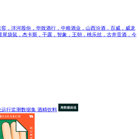
老窖，洋河股份，华致酒行，中粮酒业，山西汾酒，百威，威龙
，黄尾袋鼠，杰卡斯，干露，智象，王朝，桃乐丝，古井贡酒，今
业运行监测数据集
酒精饮料