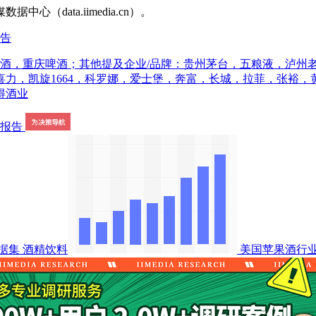
ata.iimedia.cn）。
报告
啤酒，重庆啤酒；其他提及企业/品牌：贵州茅台，五粮液，泸州
力，凯旋1664，科罗娜，爱士堡，奔富，长城，拉菲，张裕
得酒业
据集
酒精饮料
美国苹果酒行