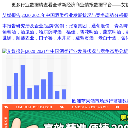
更多行业数据请查看全球新经济商业情报数据平台——艾媒数据中心（d
艾媒报告|2020-2021年中国酒类行业发展状况与竞争态势分析
本报告研究涉及企业/品牌/案例：张裕集团，通葡股份，青岛
葡萄酒，酒鬼酒，哈尔滨啤酒，福佳，雪花啤酒，燕京啤酒，喜
世缘，顺鑫农业，口子窖，水井坊，迎驾贡酒，老白干酒，舍
欧洲苹果酒市场运行监测数