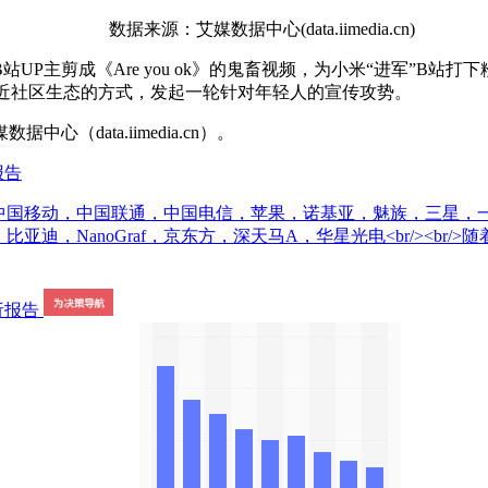
数据来源：艾媒数据中心(data.iimedia.cn)
主剪成《Are you ok》的鬼畜视频，为小米“进军”B站打下
贴近社区生态的方式，发起一轮针对年轻人的宣传攻势。
ata.iimedia.cn）。
报告
PO，中国移动，中国联通，中国电信，苹果，诺基亚，魅族，三星
，宁德时代，比亚迪，NanoGraf，京东方，深天马A，华星光电<br/