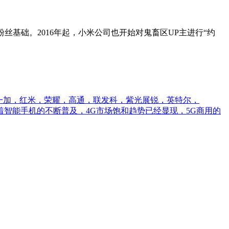
粉丝基础。2016年起，小米公司也开始对鬼畜区UP主进行“约
，一加，红米，荣耀，高通，联发科，紫光展锐，英特尔，
><br/>随着智能手机的不断普及，4G市场饱和趋势已经显现，5G商用的