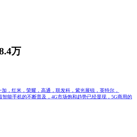
.4万
，一加，红米，荣耀，高通，联发科，紫光展锐，英特尔，
><br/>随着智能手机的不断普及，4G市场饱和趋势已经显现，5G商用的