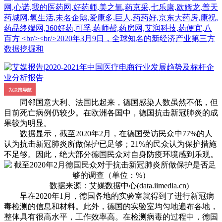
网,心诺,我的医药网,好药师,美之氧,药京采,七乐康,欧姆龙,普天
药城网,氧生活,未名企鹅,爱康多,巨人,药药好,京东大药房,康祝,
药品终端网,360好药,可孚,药师帮,药房网,艾润科技,药便宜,八
百方 <br/><br/>2020年3月9日，全球知名的新经济产业第三方
数据挖掘和
同邻国意大利、法国比起来，德国感染人数虽然不低，但
目前死亡病例仍较少。在欧洲各国中，德国抗击新冠肺炎的成
果较为明显。
数据显示，截至2020年2月，在德国受访民众中77%的人
认为抗击新冠肺炎所做保护已足够；21%的民众认为保护措施
不足够。因此，绝大部分德国民众对自身防疫环境感到乐观。
数据来源：艾媒数据中心(data.iimedia.cn)
早在2020年1月，德国各地的实验室就得到了进行新冠病
毒检测的信息和材料。此外，德国的实验室均匀地遍布各地，
整体具有很高水平，工作效率高。在检测病毒的过程中，德国