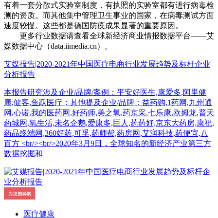
有着一套分散式实验室制度，有执照的实验室都有进行病毒检
测的资质。而其他集中管理卫生事业的国家，在病毒测试方面
速度较慢。这些都是德国防疫成果显著的重要原因。
更多行业数据请查看全球新经济商业情报数据平台——艾
媒数据中心（data.iimedia.cn）。
艾媒报告|2020-2021年中国医疗电商行业发展趋势及标杆企业
分析报告
本报告研究涉及企业/品牌/案例：平安好医生,康爱多,阿里健
康,健客,鱼跃医疗；其他提及企业/品牌：益药购,1药网,九州通
网,心诺,我的医药网,好药师,美之氧,药京采,七乐康,欧姆龙,普天
药城网,氧生活,未名企鹅,爱康多,巨人,药药好,京东大药房,康祝,
药品终端网,360好药,可孚,药师帮,药房网,艾润科技,药便宜,八
百方 <br/><br/>2020年3月9日，全球知名的新经济产业第三方
数据挖掘和
医疗健康