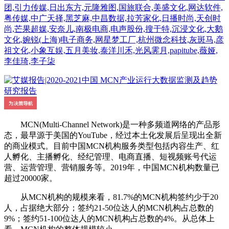
团,引力传媒,日出东方,元隆雅图,国旅联合,美盛文化,网达软件,
粤传媒,中广天择,黑芝麻,中昌数据,拉芳家化,日播时尚,天创时
尚,芒果超媒,安奈儿,南极电商,电声股份,搜于特,沉浸文化,大鹅
文化,婉锐(上海)电子商务,网星梦工厂,杭州微念科技,灰斑马,彦
祖文化,小象互娱,五月美妆,泰洋川禾,光风霁月,papitube,薇娅,
李佳琦,李子柒
MCN(Multi-Channel Network)是一种多频道网络的产品形
态，最早源于美国的YouTube，经过本土化发展后呈现出全新
的商业模式。目前中国MCN机构服务类型包括内容生产、红
人孵化、主播孵化、经纪管理、电商直播、短视频账号代运
营、运营管理、营销服务等。2019年，中国MCN机构数量已
超过20000家。
从MCN机构的规模来看，81.7%的MCN机构签约少于20
人，占据绝大部分；签约21-50位达人的MCN机构占总数的
9%；签约51-100位达人的MCN机构占总数的4%。从总体上