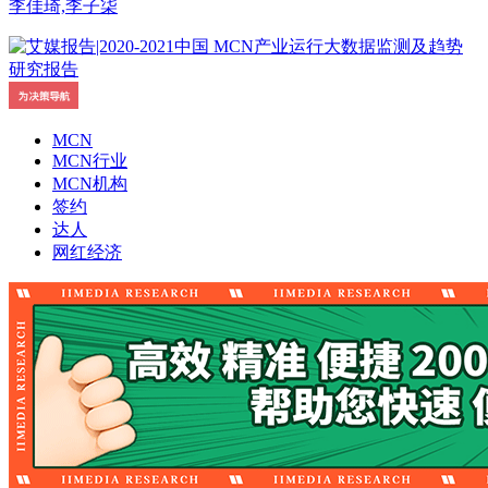
李佳琦,李子柒
MCN
MCN行业
MCN机构
签约
达人
网红经济