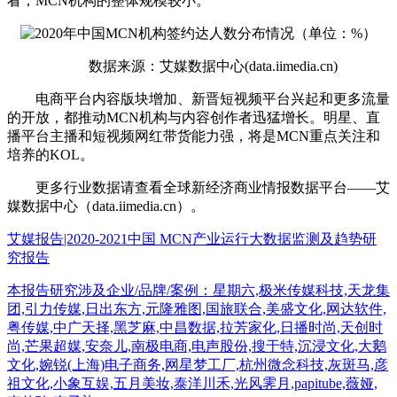
看，MCN机构的整体规模较小。
数据来源：艾媒数据中心(data.iimedia.cn)
电商平台内容版块增加、新晋短视频平台兴起和更多流量
的开放，都推动MCN机构与内容创作者迅猛增长。明星、直
播平台主播和短视频网红带货能力强，将是MCN重点关注和
培养的KOL。
更多行业数据请查看全球新经济商业情报数据平台——艾
媒数据中心（data.iimedia.cn）。
艾媒报告|2020-2021中国 MCN产业运行大数据监测及趋势研
究报告
本报告研究涉及企业/品牌/案例：星期六,极米传媒科技,天龙集
团,引力传媒,日出东方,元隆雅图,国旅联合,美盛文化,网达软件,
粤传媒,中广天择,黑芝麻,中昌数据,拉芳家化,日播时尚,天创时
尚,芒果超媒,安奈儿,南极电商,电声股份,搜于特,沉浸文化,大鹅
文化,婉锐(上海)电子商务,网星梦工厂,杭州微念科技,灰斑马,彦
祖文化,小象互娱,五月美妆,泰洋川禾,光风霁月,papitube,薇娅,