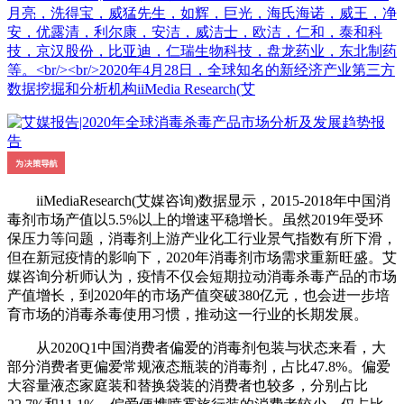
月亮，洗得宝，威猛先生，如辉，巨光，海氏海诺，威王，净
安，优露清，利尔康，安洁，威洁士，欧洁，仁和，泰和科
技，京汉股份，比亚迪，仁瑞生物科技，盘龙药业，东北制药
等。<br/><br/>2020年4月28日，全球知名的新经济产业第三方
数据挖掘和分析机构iiMedia Research(艾
iiMediaResearch(艾媒咨询)数据显示，2015-2018年中国消
毒剂市场产值以5.5%以上的增速平稳增长。虽然2019年受环
保压力等问题，消毒剂上游产业化工行业景气指数有所下滑，
但在新冠疫情的影响下，2020年消毒剂市场需求重新旺盛。艾
媒咨询分析师认为，疫情不仅会短期拉动消毒杀毒产品的市场
产值增长，到2020年的市场产值突破380亿元，也会进一步培
育市场的消毒杀毒使用习惯，推动这一行业的长期发展。
从2020Q1中国消费者偏爱的消毒剂包装与状态来看，大
部分消费者更偏爱常规液态瓶装的消毒剂，占比47.8%。偏爱
大容量液态家庭装和替换袋装的消费者也较多，分别占比