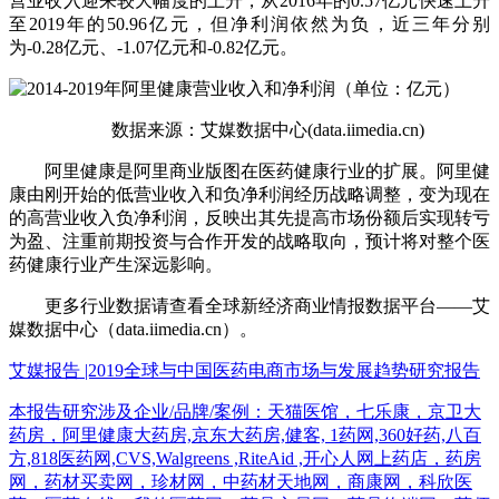
营业收入迎来较大幅度的上升，从2016年的0.57亿元快速上升
至2019年的50.96亿元，但净利润依然为负，近三年分别
为-0.28亿元、-1.07亿元和-0.82亿元。
数据来源：艾媒数据中心(data.iimedia.cn)
阿里健康是阿里商业版图在医药健康行业的扩展。阿里健
康由刚开始的低营业收入和负净利润经历战略调整，变为现在
的高营业收入负净利润，反映出其先提高市场份额后实现转亏
为盈、注重前期投资与合作开发的战略取向，预计将对整个医
药健康行业产生深远影响。
更多行业数据请查看全球新经济商业情报数据平台——艾
媒数据中心（data.iimedia.cn）。
艾媒报告 |2019全球与中国医药电商市场与发展趋势研究报告
本报告研究涉及企业/品牌/案例：天猫医馆，七乐康，京卫大
药房，阿里健康大药房,京东大药房,健客, 1药网,360好药,八百
方,818医药网,CVS,Walgreens ,RiteAid ,开心人网上药店，药房
网，药材买卖网，珍材网，中药材天地网，商康网，科欣医