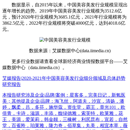
数据显示，自2015年以来，中国美容美发行业规模呈现出
逐年增长的趋势。2019年中国美容美发行业规模为3512.6亿
元，预计2020年行业规模为3685.1亿元，2021年行业规模将为
3862.5亿元，2022年行业规模将突破4000亿元，达到4018.6亿
元。
数据来源：艾媒数据中心(data.iimedia.cn)
更多行业数据请查看全球新经济商业情报数据平台——艾
媒数据中心（data.iimedia.cn）。
艾媒报告|2020-2021年中国美容美发行业细分领域及总体趋势
研究报告
本报告研究涉及企业/品牌/案例：星客多，完美日记，新氧医
美；其他提及企业/品牌：海飞丝，阿道夫，沙宣，清扬，潘
婷，飘柔，吕，多芬，施华蔻，资生堂，霸王，章光101，欧
倍青，卡诗，滋源，丰添，馥绿德雅，索芙特，欧莱雅，花
王，美源，爱茉莉，韩金靓，三橡树，利尻昆布，宣若，自然
堂，百雀羚，珀莱雅，隆力奇，佰草集，丸美，相宜本草，薇