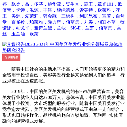
婷，飘柔，吕，多芬，施华蔻，资生堂，霸王，章光101，欧
倍青，卡诗，滋源，丰添，馥绿德雅，索芙特，欧莱雅，花
王，美源，爱茉莉，韩金靓，三橡树，利尻昆布，宣若，自然
堂，百雀羚，珀莱雅，隆力奇，佰草集，丸美，相宜本草，薇
诺娜，毛戈平，雅诗兰黛，兰蔻，SK-II，兰芝，佰草集，高
丝，玉兰油、欧莱
随着中国社会的生活水平提高，人们开始将更多的精力和
金钱用于投资自己，美容美发行业越来越受到人们的追捧，行
业规模正在迅速膨胀。
2019年，中国的美容美发机构约有95%为民营资本，美容
美发行业就业人口达2700万人。总体来说，中国美容美发业整
体属于小投资、大市场型的服务行业。随着中国美容美发行业
竞争愈发激烈，美容美发机构的经营模式正由单一走向综合，
形式也日趋多样化，品牌机构趋向连锁加盟、互联网+实体店
融合的经营模式发展。