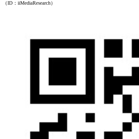
（ID：iiMediaResearch）