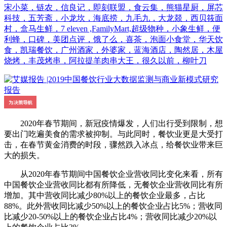
宋小菜，链农，信良记，即刻联盟，食云集，熊猫星厨，屏芯
科技，五芳斋，小龙坎，海底捞，九毛九，大龙燚，西贝筱面
村，盒马生鲜，7 eleven ,FamilyMart,超级物种，小象生鲜，便
利蜂，口碑，美团点评，饿了么，喜茶，泡面小食堂，华天饮
食，凯瑞餐饮，广州酒家，外婆家，蓝海酒店，陶然居，木屋
烧烤，丰茂烤串，阿拉提羊肉串大王，很久以前，柳叶刀
2020年春节期间，新冠疫情爆发，人们出行受到限制，想
要出门吃遍美食的需求被抑制。与此同时，餐饮业更是大受打
击，在春节黄金消费的时段，骤然跌入冰点，给餐饮业带来巨
大的损失。
从2020年春节期间中国餐饮企业营收同比变化来看，所有
中国餐饮企业营收同比都有所降低，无餐饮企业营收同比有所
增加。其中营收同比减少80%以上的餐饮企业最多，占比
88%。此外营收同比减少50%以上的餐饮企业占比5%；营收同
比减少20-50%以上的餐饮企业占比4%；营收同比减少20%以