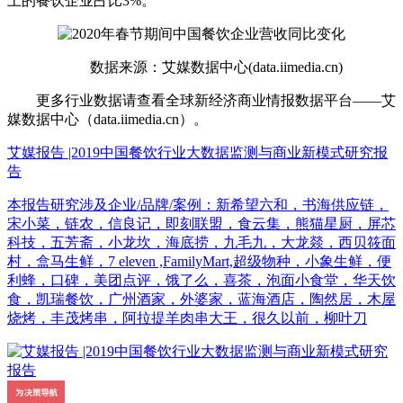
上的餐饮企业占比3%。
数据来源：艾媒数据中心(data.iimedia.cn)
更多行业数据请查看全球新经济商业情报数据平台——艾
媒数据中心（data.iimedia.cn）。
艾媒报告 |2019中国餐饮行业大数据监测与商业新模式研究报
告
本报告研究涉及企业/品牌/案例：新希望六和，书海供应链，
宋小菜，链农，信良记，即刻联盟，食云集，熊猫星厨，屏芯
科技，五芳斋，小龙坎，海底捞，九毛九，大龙燚，西贝筱面
村，盒马生鲜，7 eleven ,FamilyMart,超级物种，小象生鲜，便
利蜂，口碑，美团点评，饿了么，喜茶，泡面小食堂，华天饮
食，凯瑞餐饮，广州酒家，外婆家，蓝海酒店，陶然居，木屋
烧烤，丰茂烤串，阿拉提羊肉串大王，很久以前，柳叶刀