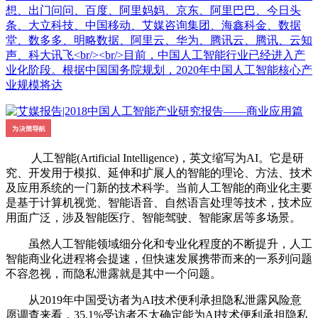
想、出门问问、百度、阿里妈妈、京东、阿里巴巴、今日头
条、大立科技、中国移动、艾媒咨询集团、海鑫科金、数据
堂、数多多、明略数据、阿里云、华为、腾讯云、腾讯、云知
声、科大讯飞<br/><br/>目前，中国人工智能行业已经进入产
业化阶段。根据中国国务院规划，2020年中国人工智能核心产
业规模将达
人工智能(Artificial Intelligence)，英文缩写为AI。它是研
究、开发用于模拟、延伸和扩展人的智能的理论、方法、技术
及应用系统的一门新的技术科学。当前人工智能的商业化主要
是基于计算机视觉、智能语音、自然语言处理等技术，技术应
用面广泛，涉及智能医疗、智能驾驶、智能家居等多场景。
虽然人工智能领域细分化和专业化程度的不断提升，人工
智能商业化进程将会提速，但快速发展携带而来的一系列问题
不容忽视，而隐私泄露就是其中一个问题。
从2019年中国受访者为AI技术便利承担隐私泄露风险意
愿调查来看，35.1%受访者不太确定能为AI技术便利承担隐私