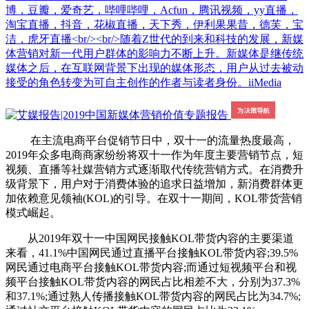
博，豆瓣，爱奇艺，哔哩哔哩，Acfun，腾讯视频，yy直播，
淘宝直播，抖音，花椒直播，天下秀，伊利果果昔，德芙，宝
洁，虎牙直播<br/><br/>随着Z世代的到来和科技的发展，新媒
体营销对新一代用户群体的影响力不断上升。新媒体是继传统
媒体之后，在互联网背景下出现的媒体形态，用户从过去被动
接受的角色转变为可自主创作的作者与读者身份。iiMedia
在主流电商平台促销节日中，双十一的流量热度最高，
2019年众多电商商家纷纷将双十一作为年度主要营销节点，短
视频、直播等社媒营销方式逐渐取代传统营销方式。在消费升
级背景下，用户对于消费体验的追求日益增加，新消费群体更
加依赖意见领袖(KOL)的引导。在双十一期间，KOL带货营销
模式崛起。
从2019年双十一中国网民接触KOL带货内容的主要渠道
来看，41.1%中国网民通过直播平台接触KOL带货内容;39.5%
网民通过电商平台接触KOL带货内容;而通过短视频平台和视
频平台接触KOL带货内容的网民占比相差不大，分别为37.3%
和37.1%;通过熟人传播接触KOL带货内容的网民占比为34.7%;