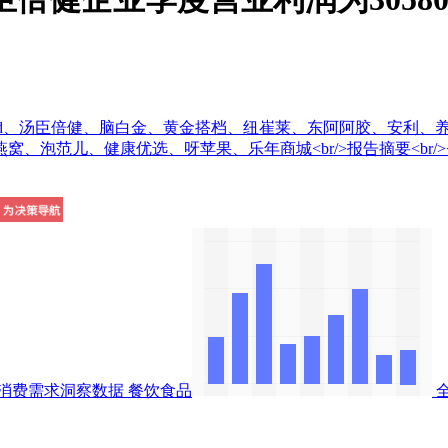
e、Bioisland、汤臣倍健、脑白金、黄金搭档、纽崔莱、东阿阿
泡范儿、健康优选、呀苹果、乐年商城<br/>报告摘要<br/>
消费需求洞察数据
餐饮食品