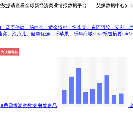
查看全球新经济商业情报数据平台——艾媒数据中心(data.iime
e、Bioisland、汤臣倍健、脑白金、黄金搭档、纽崔莱、东阿阿
泡范儿、健康优选、呀苹果、乐年商城<br/>报告摘要<br/>
消费需求洞察数据
餐饮食品