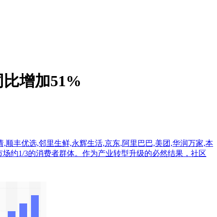
比增加51%
,顺丰优选,邻里生鲜,永辉生活,京东,阿里巴巴,美团,华润万家,本
有中国生鲜市场约1/3的消费者群体。作为产业转型升级的必然结果，社区