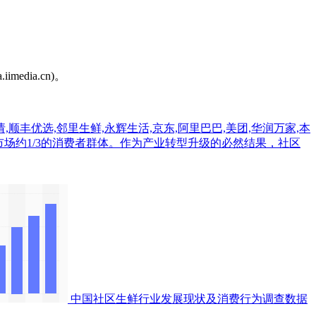
dia.cn)。
,顺丰优选,邻里生鲜,永辉生活,京东,阿里巴巴,美团,华润万家,本
有中国生鲜市场约1/3的消费者群体。作为产业转型升级的必然结果，社区
中国社区生鲜行业发展现状及消费行为调查数据