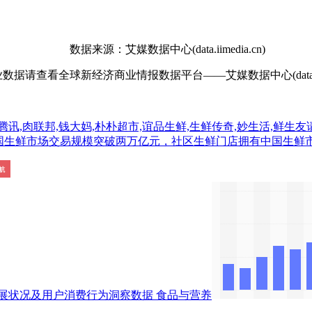
数据来源：艾媒数据中心(data.iimedia.cn)
查看全球新经济商业情报数据平台——艾媒数据中心(data.iime
讯,肉联邦,钱大妈,朴朴超市,谊品生鲜,生鲜传奇,妙生活,鲜生友请
数据显示，2019年中国生鲜市场交易规模突破两万亿元，社区生鲜门店拥
展状况及用户消费行为洞察数据
食品与营养