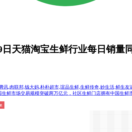
月9日天猫淘宝生鲜行业每日销量同
讯,肉联邦,钱大妈,朴朴超市,谊品生鲜,生鲜传奇,妙生活,鲜生友请
数据显示，2019年中国生鲜市场交易规模突破两万亿元，社区生鲜门店拥