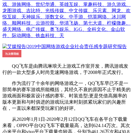
戏、游族网络、世纪华通、英雄互娱、掌趣科技、游久游戏、
龙图游戏、吉比特、光线传媒、中文传媒、乐元素、网龙、欢
悦互娱、天神娱乐、浙数文化、中手游、恺英网络、冰川网
络、顺网科技、云游控股、华清飞扬、第七大道、柠檬微趣、
盛天网络、电广传媒、奥飞娱乐、IGG、全科文化、金山软
件、际动网络、铁血科技、天
QQ飞车是由腾讯琳琅天上游戏工作室开发，腾讯游戏发
行的一款大型多人时尚竞速网络游戏，于2008年正式发行。
作为流行了十余年的网络游戏之一，QQ飞车早已不是一
部简单的赛车游戏所能概括，其经久不衰的原因不止于精美的
游戏画面和极富设计感的赛车、时装造型;更是凭借高频率的
版本更新和与时俱进的游戏玩法来时刻抓紧玩家们的兴趣所
在，一直以来都深受玩家们的好评。
从2020年1月1日-2020年2月12日QQ飞车在各平台下载量
来看，OPPO平台QQ飞车下载量最高，达到624.14万次。其次
小米平台和vivo平台下载量也较高，分别为461.26万次和430.8