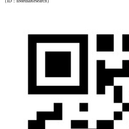
（ID：iiMediaResearch）