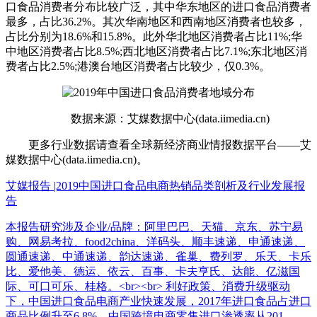
口食品消费者分布比较广泛，其中华东地区的进口食品消费者
最多，占比36.2%。其次华南地区和西南地区消费者也较多，
占比分别为18.6%和15.8%。此外华北地区消费者占比11%;华
中地区消费者占比8.5%;西北地区消费者占比7.1%;东北地区消
费者占比2.5%;港澳台地区消费者占比较少，仅0.3%。
数据来源：艾媒数据中心(data.iimedia.cn)
更多行业数据请查看全球新经济商业情报数据平台——艾
媒数据中心(data.iimedia.cn)。
艾媒报告 |2019中国进口食品电商热销品类剖析及行业发展报
告
本报告研究涉及企业/品牌：阿里巴巴、天猫、京东、苏宁易
购、网易考拉、food2china、洋码头、顺丰速递、申通速递、
圆通速递、中通速递、韵达速递、雀巢、费列罗、乐天、卡乐
比、爱他美、德运、依云、百事、卡夫亨氏、达能、亿滋国
际、可口可乐、桂格。<br><br> 利好政策、消费升级驱动
下，中国进口食品电商产业快速发展，2017年进口食品占进口
商品比例升至6.8%，中国跨境电商零售进口渗透率从201