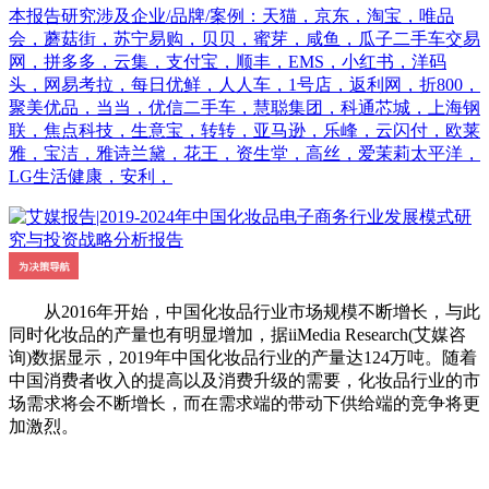
本报告研究涉及企业/品牌/案例：天猫，京东，淘宝，唯品
会，蘑菇街，苏宁易购，贝贝，蜜芽，咸鱼，瓜子二手车交易
网，拼多多，云集，支付宝，顺丰，EMS，小红书，洋码
头，网易考拉，每日优鲜，人人车，1号店，返利网，折800，
聚美优品，当当，优信二手车，慧聪集团，科通芯城，上海钢
联，焦点科技，生意宝，转转，亚马逊，乐峰，云闪付，欧莱
雅，宝洁，雅诗兰黛，花王，资生堂，高丝，爱茉莉太平洋，
LG生活健康，安利，
从2016年开始，中国化妆品行业市场规模不断增长，与此
同时化妆品的产量也有明显增加，据iiMedia Research(艾媒咨
询)数据显示，2019年中国化妆品行业的产量达124万吨。随着
中国消费者收入的提高以及消费升级的需要，化妆品行业的市
场需求将会不断增长，而在需求端的带动下供给端的竞争将更
加激烈。