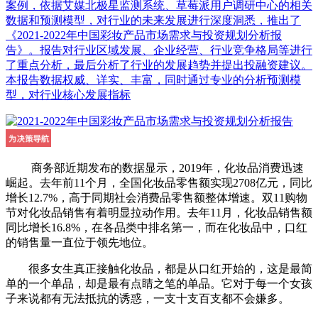
案例，依据艾媒北极星监测系统、草莓派用户调研中心的相关
数据和预测模型，对行业的未来发展进行深度洞悉，推出了
《2021-2022年中国彩妆产品市场需求与投资规划分析报
告》。报告对行业区域发展、企业经营、行业竞争格局等进行
了重点分析，最后分析了行业的发展趋势并提出投融资建议。
本报告数据权威、详实、丰富，同时通过专业的分析预测模
型，对行业核心发展指标
商务部近期发布的数据显示，2019年，化妆品消费迅速
崛起。去年前11个月，全国化妆品零售额实现2708亿元，同比
增长12.7%，高于同期社会消费品零售额整体增速。双11购物
节对化妆品销售有着明显拉动作用。去年11月，化妆品销售额
同比增长16.8%，在各品类中排名第一，而在化妆品中，口红
的销售量一直位于领先地位。
很多女生真正接触化妆品，都是从口红开始的，这是最简
单的一个单品，却是最有点睛之笔的单品。它对于每一个女孩
子来说都有无法抵抗的诱惑，一支十支百支都不会嫌多。