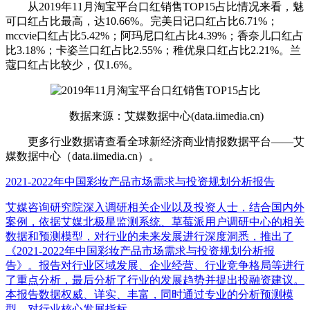
从2019年11月淘宝平台口红销售TOP15占比情况来看，魅
可口红占比最高，达10.66%。完美日记口红占比6.71%；
mccvie口红占比5.42%；阿玛尼口红占比4.39%；香奈儿口红占
比3.18%；卡姿兰口红占比2.55%；稚优泉口红占比2.21%。兰
蔻口红占比较少，仅1.6%。
数据来源：艾媒数据中心(data.iimedia.cn)
更多行业数据请查看全球新经济商业情报数据平台——艾
媒数据中心（data.iimedia.cn）。
2021-2022年中国彩妆产品市场需求与投资规划分析报告
艾媒咨询研究院深入调研相关企业以及投资人士，结合国内外
案例，依据艾媒北极星监测系统、草莓派用户调研中心的相关
数据和预测模型，对行业的未来发展进行深度洞悉，推出了
《2021-2022年中国彩妆产品市场需求与投资规划分析报
告》。报告对行业区域发展、企业经营、行业竞争格局等进行
了重点分析，最后分析了行业的发展趋势并提出投融资建议。
本报告数据权威、详实、丰富，同时通过专业的分析预测模
型，对行业核心发展指标