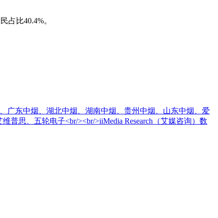
占比40.4%。
中烟宽窄、广东中烟、湖北中烟、湖南中烟、贵州中烟、山东中烟、爱
电子<br/><br/>iiMedia Research（艾媒咨询）数