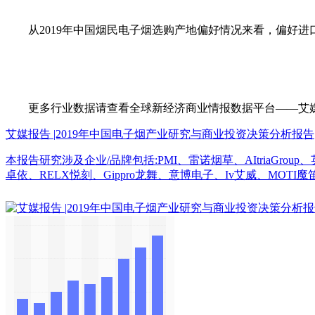
从2019年中国烟民电子烟选购产地偏好情况来看，偏好进口电
更多行业数据请查看全球新经济商业情报数据平台——艾媒数据中心（d
艾媒报告 |2019年中国电子烟产业研究与商业投资决策分析报告
本报告研究涉及企业/品牌包括:PMI、雷诺烟草、AItriaG
卓依、RELX悦刻、Gippro龙舞、意博电子、Iv艾威、MOTI魔笛