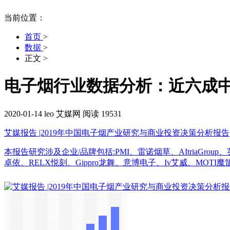
当前位置：
首页
>
数据
>
正文
>
电子烟行业数据分析：近六成
2020-01-14
leo
艾媒网
阅读 19531
艾媒报告 |2019年中国电子烟产业研究与商业投资决策分析报告
本报告研究涉及企业/品牌包括:PMI、雷诺烟草、AItriaG
卓依、RELX悦刻、Gippro龙舞、意博电子、Iv艾威、MOTI魔笛