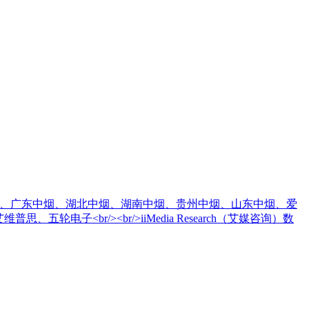
中烟宽窄、广东中烟、湖北中烟、湖南中烟、贵州中烟、山东中烟、爱
电子<br/><br/>iiMedia Research（艾媒咨询）数