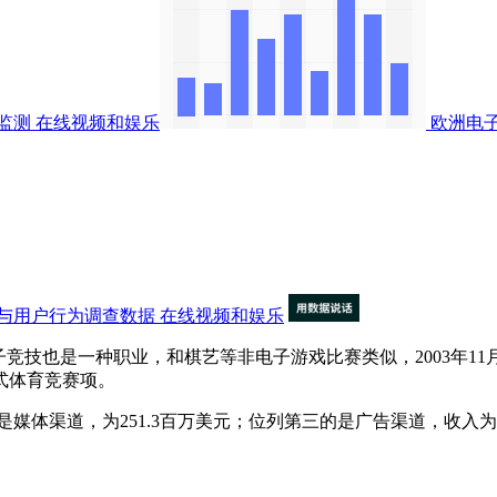
监测
在线视频和娱乐
欧洲电
与用户行为调查数据
在线视频和娱乐
技也是一种职业，和棋艺等非电子游戏比赛类似，2003年11月
正式体育竞赛项。
媒体渠道，为251.3百万美元；位列第三的是广告渠道，收入为1