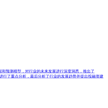
据和预测模型，对行业的未来发展进行深度洞悉，推出了
局等进行了重点分析，最后分析了行业的发展趋势并提出投融资建