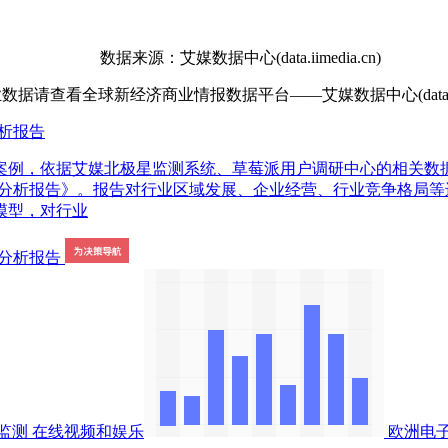
数据来源：艾媒数据中心(data.iimedia.cn)
查看全球新经济商业情报数据平台——艾媒数据中心(data.iime
分析报告
案例，依据艾媒北极星监测系统、草莓派用户调研中心的相关数
略规划分析报告》。报告对行业区域发展、企业经营、行业竞争格
模型，对行业
监测
在线视频和娱乐
欧洲电