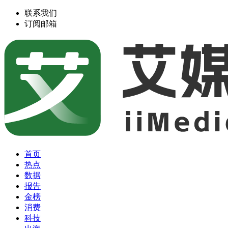
联系我们
订阅邮箱
首页
热点
数据
报告
金榜
消费
科技