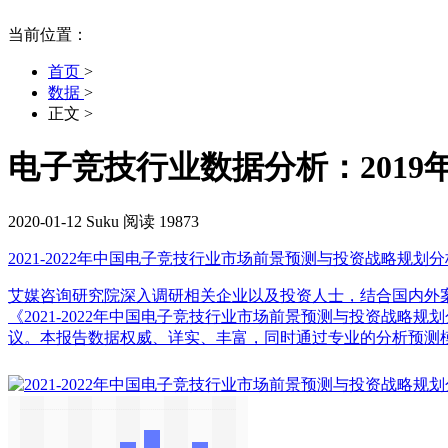
当前位置：
首页
>
数据
>
正文
>
电子竞技行业数据分析：2019年
2020-01-12
Suku
阅读 19873
2021-2022年中国电子竞技行业市场前景预测与投资战略规划
艾媒咨询研究院深入调研相关企业以及投资人士，结合国内外
《2021-2022年中国电子竞技行业市场前景预测与投资战
议。本报告数据权威、详实、丰富，同时通过专业的分析预测