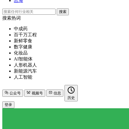
出海
搜索
搜索热词
中成药
百千万工程
新鲜零食
数字健康
化妆品
AI智能体
人形机器人
新能源汽车
人工智能
公众号
视频号
信息
历史
登录