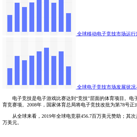
全球移动电子竞技市场运行
全球电子竞技市场发展状况
电子竞技是电子游戏比赛达到“竞技”层面的体育项目。电子竞
育竞赛项。2008年，国家体育总局将电子竞技改批为第78号
从全球来看，2019年全球电竞获456.7百万美元赞助；其次是
万美元。