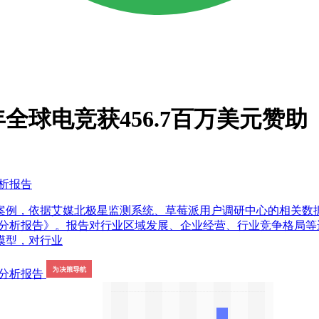
全球电竞获456.7百万美元赞助
分析报告
案例，依据艾媒北极星监测系统、草莓派用户调研中心的相关数
略规划分析报告》。报告对行业区域发展、企业经营、行业竞争格
模型，对行业