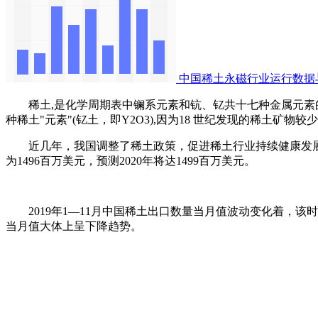
中国稀土永磁行业运行数据
稀土,是化学周期表中镧系元素和钪、钇共十七种金属元素的总
种稀土"元素"(钇土，即Y2O3),因为18 世纪发现的稀土
近几年，我国调整了稀土政策，促进稀土行业持续健康发展。数据
为1496百万美元，预测2020年将达1499百万美元。
2019年1—11月中国稀土出口数量当月值波动变化着，该时间段
当月值大体上呈下降趋势。