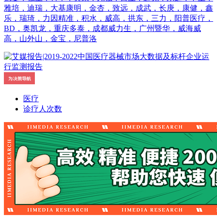
雅培，迪瑞，大基康明，金杏，致远，成武，长庚，康健，鑫
乐，瑞琦，力因精准，积水，威高，拱东，三力，阳普医疗，
BD，奥凯龙，重庆多泰，成都威力生，广州暨华，威海威
高，山外山，金宝，尼普洛
医疗
诊疗人次数