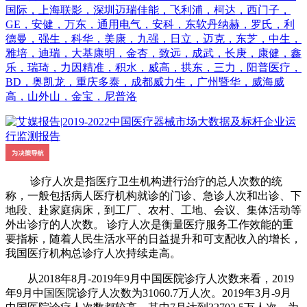
国际，上海联影，深圳迈瑞佳能，飞利浦，柯达，西门子，
GE，安健，万东，通用电气，安科，东软丹纳赫，罗氏，利
德曼，强生，科华，美康，九强，日立，迈克，东芝，中生，
雅培，迪瑞，大基康明，金杏，致远，成武，长庚，康健，鑫
乐，瑞琦，力因精准，积水，威高，拱东，三力，阳普医疗，
BD，奥凯龙，重庆多泰，成都威力生，广州暨华，威海威
高，山外山，金宝，尼普洛
诊疗人次是指医疗卫生机构进行治疗的总人次数的统
称，一般包括病人医疗机构就诊的门诊、急诊人次和出诊、下
地段、赴家庭病床，到工厂、农村、工地、会议、集体活动等
外出诊疗的人次数。 诊疗人次是衡量医疗服务工作效能的重
要指标，随着人民生活水平的日益提升和可支配收入的增长，
我国医疗机构总诊疗人次持续走高。
从2018年8月-2019年9月中国医院诊疗人次数来看，2019
年9月中国医院诊疗人次数为31060.7万人次。2019年3月-9月