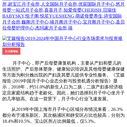
所,超宝汇月子会所,人文国际月子会所,优宸国际月子中心,悠月
母婴一站式月子会所,喜喜月子,知爱母婴CHERISH,贝瑞佳
BABYSKY,悦子阁,悦笙YUESHENG,萌诺母婴养生,诗安国际
月子会所,巍阁月子中心,禧月阁月子中心,宝月阁月子中心,圣贝
拉母婴护理中心,杰玛家月子会所,禧
月子中心，即产后母婴康复机构，主要从产妇和婴儿的
生活照护、产后形体塑身、健康知识培训及其他母婴健康保健
等方面为刚分娩出院的产妇及其婴儿提供专业性服务。《艾媒
报告 |2019中国月子中心业态分析与投资机遇分析报告》显
示，2018年，约51.0%的新生人口为二孩，二孩产妇多经济稳
定且家庭结构趋于老龄化。因此，她们选择到月子中心坐月子
的几率较高。在这一背景下，月子中心行业飞速发展。
从2019年中国上海市月子中心区域分布情况来看，26.3%
都分布于浦东新区。其次杨浦区和静安区占比也较高，分别为
18.4%和10.5%。宝山区所占比例最低，仅5.3%。