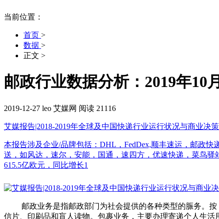
当前位置：
首页
>
数据
>
正文
>
邮政行业数据分析：2019年10
2019-12-27
leo
艾媒网
阅读 21116
艾媒报告|2018-2019年全球及中国快递行业运行状况与商业决
本报告涉及企业/品牌包括：DHL，FedDex,顺丰速运，
送，如风达，速尔，安能，国通，速四方，优速快递，菜鸟驿站，<br
615.5亿欧元，同比增长1
邮政业务是指邮政部门为社会提供的各种类型的脤务。按《
信片、印刷品和盲人读物。包裹业务，主要办理寄递个人生活