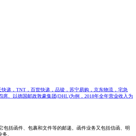
天天快递，TNT，百世快递，品骏，苏宁易购，京东物流，宅急
占四席。以德国邮政敦豪集团(DHL)为例，2018年全年营业收入为
它包括函件、包裹和文件等的邮递。函件业务又包括信函、明
业务。