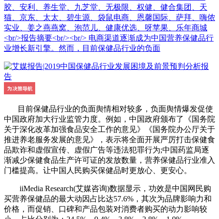
胶、安利、养生堂、九芝堂、无极限、权健、健合集团、天
猫、京东、太太、碧生源、袋鼠电商、恩馨国际、萨拜、嗨侬
实业、姜之燕燕窝、泡范儿、健康优选、呀苹果、乐年商城
<br/>报告摘要<br/><br/> 电商渠道逐渐成为中国营养保健品行
业增长新引擎。然而，目前保健品行业的负面
目前保健品行业的负面舆情相对较多，负面舆情爆发促使
中国政府加大行业监管力度。例如，中国政府颁布了《国务院
关于深化改革加强食品安全工作的意见》《国务院办公厅关于
推进养老服务发展的意见》，表示将全面开展严厉打击保健食
品欺诈和虚假宣传、虚假广告等违法犯罪行为;中国药监局逐
渐减少保健食品生产许可证的发放数量，营养保健品行业准入
门槛提高。让中国人民购买保健品时更放心、更安心。
iiMedia Research(艾媒咨询)数据显示，功效是中国网民购
买营养保健品的最大动因占比达57.6%，其次为品牌影响力和
价格，而促销、口碑和产品包装对消费者购买的动力影响较