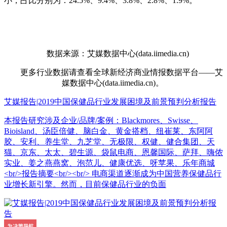
小，占比分别为：24.5%、9.4%、3.8%、2.8%、1.9%。
数据来源：艾媒数据中心(data.iimedia.cn)
更多行业数据请查看全球新经济商业情报数据平台——艾
媒数据中心(data.iimedia.cn)。
艾媒报告|2019中国保健品行业发展困境及前景预判分析报告
本报告研究涉及企业/品牌/案例：Blackmores、Swisse、
Bioisland、汤臣倍健、脑白金、黄金搭档、纽崔莱、东阿阿
胶、安利、养生堂、九芝堂、无极限、权健、健合集团、天
猫、京东、太太、碧生源、袋鼠电商、恩馨国际、萨拜、嗨侬
实业、姜之燕燕窝、泡范儿、健康优选、呀苹果、乐年商城
<br/>报告摘要<br/><br/> 电商渠道逐渐成为中国营养保健品行
业增长新引擎。然而，目前保健品行业的负面