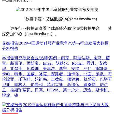
将达到4169亿元。
数据来源：艾媒数据中心(data.iimedia.cn)
更多行业数据请查看全球新经济商业情报数据平台——艾
媒数据中心（data.iimedia.cn）。
艾媒报告|2019中国运动鞋服产业竞争态势与行业发展大数据
分析报告
本报告研究涉及企业/品牌/案例：耐克、阿迪达斯、彪马、茵
宝、新百伦、优斯宝、Errea、胡默尔、Romai、乔丹、安德
玛、亚瑟士、阿瑞娜、美津浓、李宁、安踏、361°、斯凯奇、
卡帕、特步、匡威、骆驼、探路者、迪卡侬、北面、狼爪、哥
伦比亚、乐飞叶、始祖鸟、土拨鼠、猛犸象、凯乐石、巴塔哥
尼亚、南极人、伯希和、菲尼克斯、高得运、迪桑特、诺诗
兰、拉斯珀蒂瓦、日高、LOWA、第一户外、迈途、斯卡帕、
悍途、锐