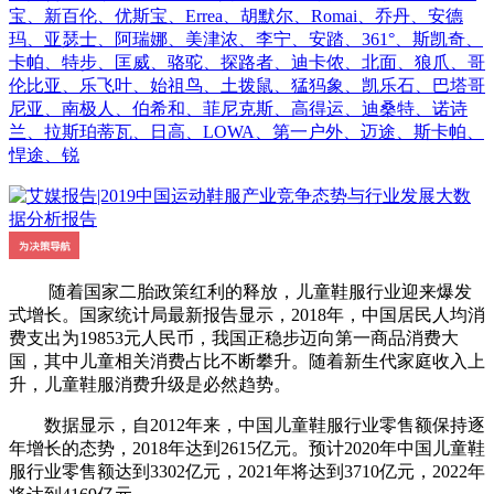
宝、新百伦、优斯宝、Errea、胡默尔、Romai、乔丹、安德
玛、亚瑟士、阿瑞娜、美津浓、李宁、安踏、361°、斯凯奇、
卡帕、特步、匡威、骆驼、探路者、迪卡侬、北面、狼爪、哥
伦比亚、乐飞叶、始祖鸟、土拨鼠、猛犸象、凯乐石、巴塔哥
尼亚、南极人、伯希和、菲尼克斯、高得运、迪桑特、诺诗
兰、拉斯珀蒂瓦、日高、LOWA、第一户外、迈途、斯卡帕、
悍途、锐
随着国家二胎政策红利的释放，儿童鞋服行业迎来爆发
式增长。国家统计局最新报告显示，2018年，中国居民人均消
费支出为19853元人民币，我国正稳步迈向第一商品消费大
国，其中儿童相关消费占比不断攀升。随着新生代家庭收入上
升，儿童鞋服消费升级是必然趋势。
数据显示，自2012年来，中国儿童鞋服行业零售额保持逐
年增长的态势，2018年达到2615亿元。预计2020年中国儿童鞋
服行业零售额达到3302亿元，2021年将达到3710亿元，2022年