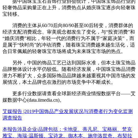
据中国珠宝玉石首饰行业协会统计，中国珠宝饰品行业的
轻奢饰品采购量正在上升，消费热点从婚庆珠宝逐步向轻奢珠
宝转移。
消费的主体从60/70后向80/90甚至00后转变，消费群体的
经济支配消费观念、审美观念都发生了变化，与“投资消费”和
“婚庆消费”相比，年轻一代的消费行为不属于“家庭决策”，而
是属于“快时尚”的冲动消费，随着珠宝消费越来越生活化，适
合日常佩戴的轻奢珠宝市场将成为未来珠宝市场的热点。
另外，中国的饰品工艺已达到国际水准，但本土珠宝饰品
品牌整体设计水平仍较低。随着经济发展，中国珠宝饰品消费
潜力不断扩大，众多国际饰品品牌越来越重视其中国市场的发
展情况，本土品牌也在激烈的市场竞争中不断成长。
更多行业数据请查看全球新经济商业情报数据平台——艾
媒数据中心(data.iimedia.cn)。
艾媒报告 |2019中国饰品产业发展状况与消费者行为变化监测
调查报告
本报告涉及企业/品牌包括：卡地亚、蒂凡尼、宝格丽、梵克
雅宝、海瑞·温斯顿、宝诗龙、御木本、施华洛世奇、布契拉