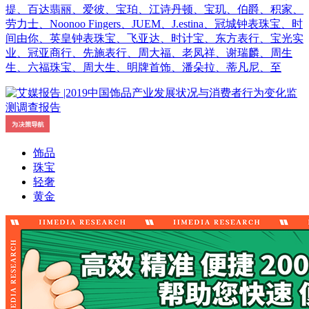
提、百达翡丽、爱彼、宝珀、江诗丹顿、宝玑、伯爵、积家、
劳力士、Noonoo Fingers、JUEM、J.estina、冠城钟表珠宝、时
间由你、英皇钟表珠宝、飞亚达、时计宝、东方表行、宝光实
业、冠亚商行、先施表行、周大福、老凤祥、谢瑞麟、周生
生、六福珠宝、周大生、明牌首饰、潘朵拉、蒂凡尼、至
饰品
珠宝
轻奢
黄金