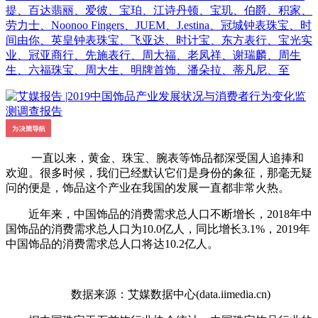
提、百达翡丽、爱彼、宝珀、江诗丹顿、宝玑、伯爵、积家、
劳力士、Noonoo Fingers、JUEM、J.estina、冠城钟表珠宝、时
间由你、英皇钟表珠宝、飞亚达、时计宝、东方表行、宝光实
业、冠亚商行、先施表行、周大福、老凤祥、谢瑞麟、周生
生、六福珠宝、周大生、明牌首饰、潘朵拉、蒂凡尼、至
一直以来，黄金、珠宝、腕表等饰品都深受国人追捧和
欢迎。很多时候，我们已经默认它们是身份的象征，那毫无疑
问的便是，饰品这个产业在我国的发展一直都非常火热。
近年来，中国饰品的消费需求总人口不断增长，2018年中
国饰品的消费需求总人口为10.0亿人，同比增长3.1%，2019年
中国饰品的消费需求总人口将达10.2亿人。
数据来源：艾媒数据中心(data.iimedia.cn)