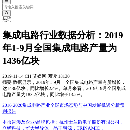
热词：
集成电路行业数据分析：2019
年1-9月全国集成电路产量为
1436亿块
2019-11-14
CH
艾媒网
阅读 18130
摘要
数据显示，2019年1-9月，全国集成电路产量有所增长，
达1436亿块，同比增长2.4%。单月来看，2019年9月全国集成
电路产量为183.2亿块，同比增长13.2%。
2016-2020集成电路产业全球市场态势与中国发展机遇分析预
判报告
本报告涉及企业/品牌包括：杭州士兰微电子股份有限公司，
立锜科技，华大半导体，晶丰明源，TRINAMIC，