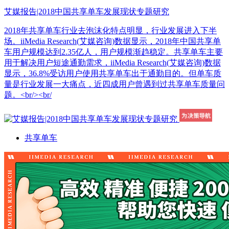
艾媒报告|2018中国共享单车发展现状专题研究
2018年共享单车行业去泡沫化特点明显，行业发展进入下半
场。iiMedia Research(艾媒咨询)数据显示，2018年中国共享单
车用户规模达到2.35亿人，用户规模渐趋稳定。共享单车主要
用于解决用户短途通勤需求，iiMedia Research(艾媒咨询)数据
显示，36.8%受访用户使用共享单车出于通勤目的。但单车质
量是行业发展一大痛点，近四成用户曾遇到过共享单车质量问
题。<br/><br/
共享单车