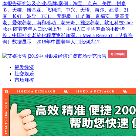
本报告研究涉及企业/品牌/案例：淘宝、京东、美团、拼多
多、天猫、诺基亚、飞利浦、中兴、天语、海尔、纽曼、21
克、长虹、波导、TCL 、无限极、山屿海、京福安、朗高养
老、爱侬养老、南和移动、老来寿、雅达养老、软汇科技<br>
<br> 随着老年人口比例上升，中国人口平均寿命的不断增
长，中国社会老龄化程度逐渐加深。iiMedia Research（艾媒咨
询）数据显示，2018年中国老年人口比例为17.
银发经济
社交娱乐
市场规模