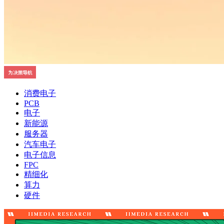
消费电子
PCB
电子
新能源
服务器
汽车电子
电子信息
FPC
精细化
算力
硬件