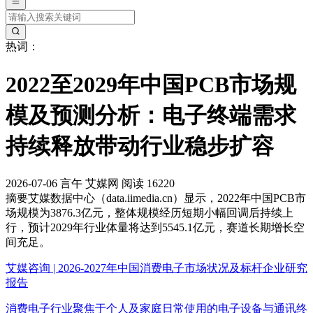
热词：
2022至2029年中国PCB市场规
模及预测分析：电子终端需求
持续释放带动行业稳步扩容
2026-07-06
言午
艾媒网
阅读 16220
摘要
艾媒数据中心（data.iimedia.cn）显示，2022年中国PCB市
场规模为3876.3亿元，整体规模经历短期小幅回调后持续上
行，预计2029年行业体量将达到5545.1亿元，赛道长期增长空
间充足。
艾媒咨询 | 2026-2027年中国消费电子市场状况及标杆企业研究
报告
消费电子行业聚焦于个人及家庭日常使用的电子设备与通讯终