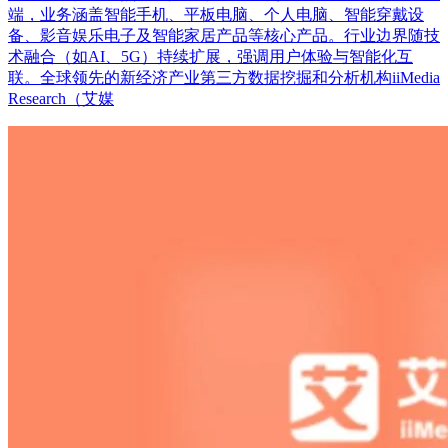
端，业务涵盖智能手机、平板电脑、个人电脑、智能穿戴设
备、影音娱乐电子及智能家居产品等核心产品。行业边界随技
术融合（如AI、5G）持续扩展，强调用户体验与智能化互
联。全球领先的新经济产业第三方数据挖掘和分析机构iiMedia
Research（艾媒