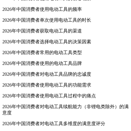
2026年中国消费者使用电动工具的频率
2026年中国消费者单次使用电动工具的时长
2026年中国消费者获取电动工具的渠道
2026年中国消费者选择电动工具的决策因素
2026年中国消费者常用的电动工具类型
2026年中国消费者使用的电动工具品牌
2026年中国消费者对电动工具品牌的忠诚度
2026年中国消费者使用电动工具的功能需求
2026年中国消费者使用电动工具过程中的痛点
2026年中国消费者对电动工具续航能力（非锂电类除外）的满
意度
2026年中国消费者对电动工具多维度的满意度评分