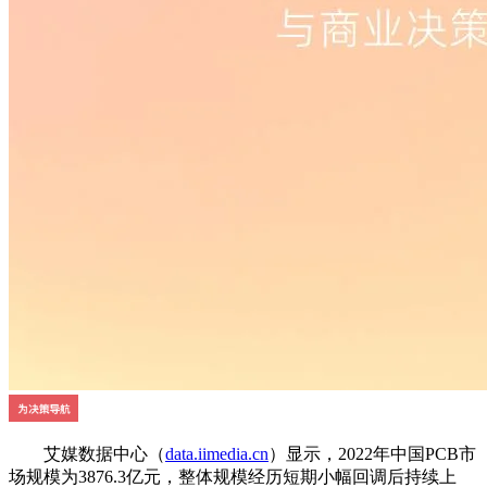
艾媒数据中心（
data.iimedia.cn
）显示，2022年中国PCB市
场规模为3876.3亿元，整体规模经历短期小幅回调后持续上